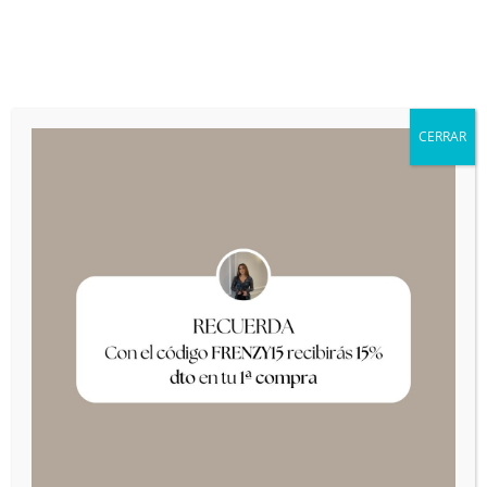
+34 649 42 94 47
frenzy@frenzy.es
CERRAR
HAZLO SIMPLE,
PERO
SIGNIFICATIVO
FRENZY
COMPRAR AHORA