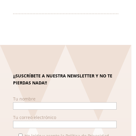
cantidad
¡¡SUSCRÍBETE A NUESTRA NEWSLETTER Y NO TE
PIERDAS NADA!!
Tu nombre
Tu correo electrónico
He leído y acepto la Política de Privacidad