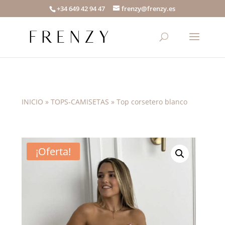
+34 649 42 94 47
frenzy@frenzy.es
INICIO
»
TOPS-CAMISETAS
»
Top corsetero blanco
¡Oferta!