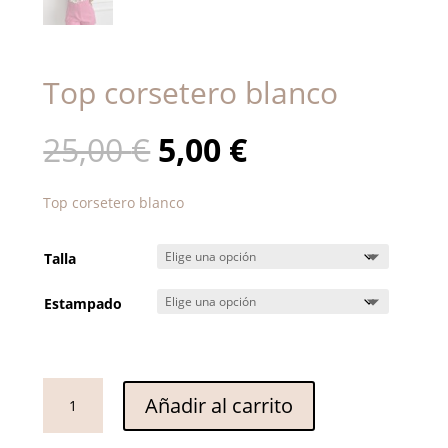
Top corsetero blanco
El
El
25,00
€
5,00
€
precio
precio
original
actual
Top corsetero blanco
era:
es:
25,00 €.
5,00 €.
Talla
Estampado
Top
Añadir al carrito
corsetero
blanco