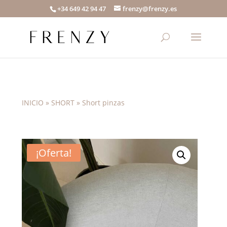
+34 649 42 94 47
frenzy@frenzy.es
INICIO
»
SHORT
»
Short pinzas
¡Oferta!