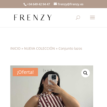
+34 649 42 94 47
frenzy@frenzy.es
INICIO
»
NUEVA COLECCIÓN
»
Conjunto lazos
¡Oferta!