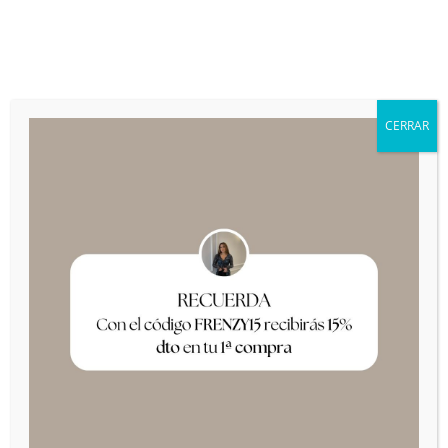
+34 649 42 94 47
frenzy@frenzy.es
CERRAR
INICIO
»
FALDAS
»
Conjunto Iris
¡Oferta!