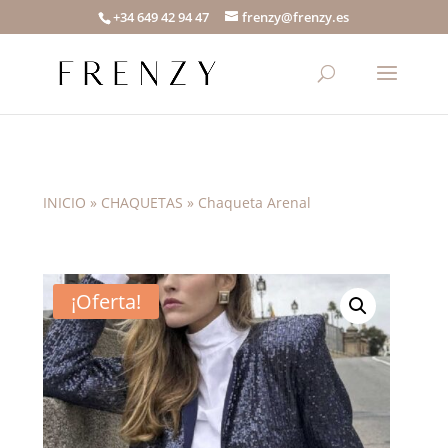
+34 649 42 94 47
frenzy@frenzy.es
INICIO
»
CHAQUETAS
»
Chaqueta Arenal
¡Oferta!