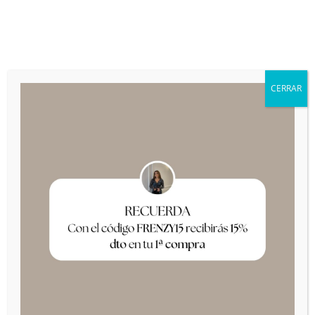
+34 649 42 94 47
frenzy@frenzy.es
CERRAR
HAZLO SIMPLE,
PERO
SIGNIFICATIVO
FRENZY
COMPRAR AHORA