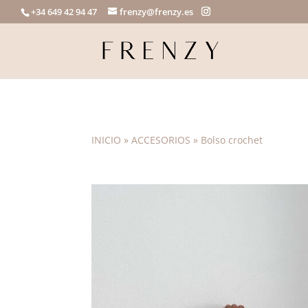
+34 649 42 94 47
frenzy@frenzy.es
INICIO
»
ACCESORIOS
»
Bolso crochet